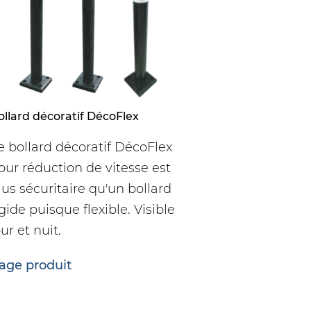
ollard décoratif DécoFlex
e bollard décoratif DécoFlex
our réduction de vitesse est
lus sécuritaire qu'un bollard
igide puisque flexible. Visible
our et nuit.
age produit