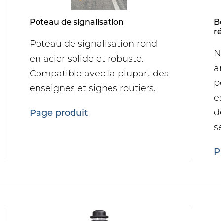
 avancée
bollards et chicanes
IGN
Poteau de signalisation
B
r
Poteau de signalisation rond
N
en acier solide et robuste.
a
Compatible avec la plupart des
p
enseignes et signes routiers.
e
d
Page produit
s
P