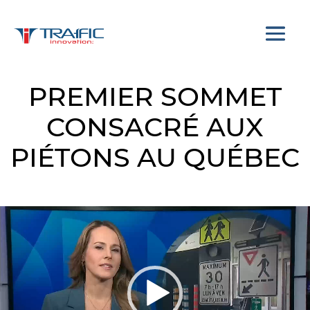
PREMIER SOMMET
CONSACRÉ AUX
PIÉTONS AU QUÉBEC
Signalisation électronique
avancée THIN SIGN
Lecteur
vidéo