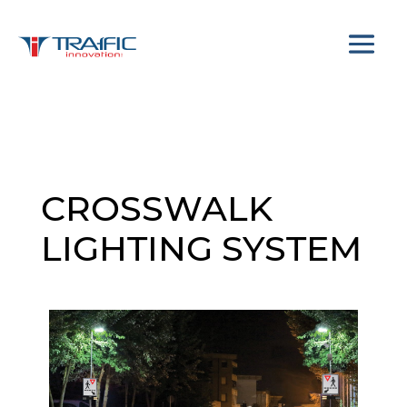
CROSSWALK
LIGHTING SYSTEM
THIN Solar Beacons LED
Traffic Signs