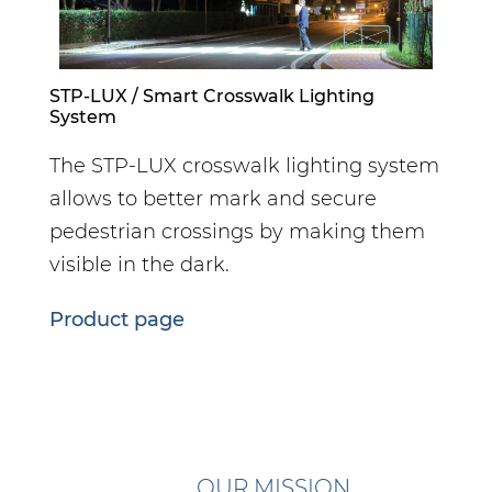
DEFLEX Delineators,
Bollards and Chicanes
STP-LUX / Smart Crosswalk Lighting
System
The STP-LUX crosswalk lighting system
allows to better mark and secure
pedestrian crossings by making them
visible in the dark.
Product page
Navigate Traffic Cloud
OUR MISSION